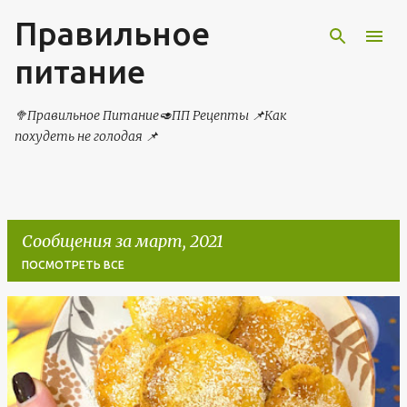
Правильное
К основному контенту
питание
🥦Правильное Питание🥑ПП Рецепты 📌Как
похудеть не голодая 📌
Сообщения за март, 2021
ПОСМОТРЕТЬ ВСЕ
С
о
о
б