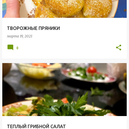
щ
е
н
ТВОРОЖНЫЕ ПРЯНИКИ
и
марта 19, 2021
я
0
ТЕПЛЫЙ ГРИБНОЙ САЛАТ