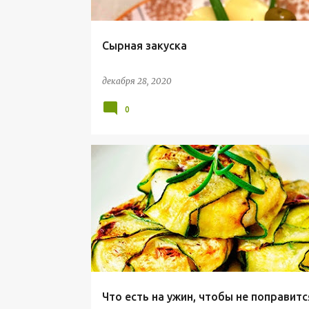
е
н
Сырная закуска
и
я
декабря 28, 2020
0
ПОЛЕЗНАЯ ИНФОРМАЦИЯ
ПП
ПП УЖИН
ПРАВИЛЬНОЕ ПИТАНИЕ
Что есть на ужин, чтобы не поправитс