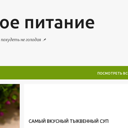
К основному контенту
ое питание
похудеть не голодая 📌
ПОСМОТРЕТЬ ВС
ИЕ
ЗОЖ
ПП
ПП ОБЕД
ПП РЕЦЕПТЫ
РЕЦЕПТЫ
+
ТЫКВЕННЫЙ КРЕМ-СУП
+
САМЫЙ ВКУСНЫЙ ТЫКВЕННЫЙ СУП